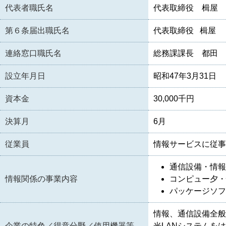
代表者職氏名
代表取締役 楫屋
第６条届出職氏名
代表取締役 楫屋
連絡窓口職氏名
総務課課長 都田 
設立年月日
昭和47年3月31日
資本金
30,000千円
決算月
6月
従業員
情報サービスに従事
通信設備・情報
情報関係の事業内容
コンピュー夕・
パッケージソフ
情報、通信設備全般
企業の特色／得意分野／使用機器等
光LANシステムを