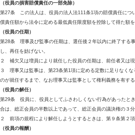
（役員の損害賠償責任の一部免除）
第27条 この法人は、役員の法人法111条1項の賠償責任に
償責任額から法令に定める最低責任限度額を控除して得た額を
（役員の任期）
第28条 理事及び監事の任期は、選任後２年以内に終了する
し、再任を妨げない。
２ 補欠又は増員により就任した役員の任期は、前任者又は現
３ 理事又は監事は、第23条第1項に定める定数に足りなく
のが就任するまで、なお理事又は監事として権利義務を有する
（役員の解任）
第29条 役員に、役員としてふさわしくない行為があったと
合は、総正会員の半数以上であって、総正会員の議決権の３分
２ 前項の規程により解任しようとするときは、第９条第２項
（役員の報酬）